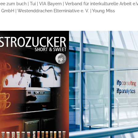
ee zum buch | Tui | VIA Bayern | Verband für interkulturelle Arbeit e
bH | Westenddrachen Elterniniative e. V. | Young Miss