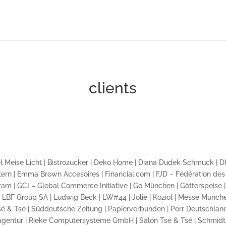
clients
el Meise Licht | Bistrozucker | Deko Home | Diana Dudek Schmuck | 
Eltern | Emma Brown Accesoires | Financial.com | FJD – Fédération d
am | GCI – Global Commerce Initiative | Go München | Götterspeise | H
| LBF Group SA | Ludwig Beck | LW#44 | Jolie | Koziol | Messe Münche
Tsé & Tsé | Süddeutsche Zeitung | Papierverbunden | Porr Deutschla
entur | Rieke Computersysteme GmbH | Salon Tsé & Tsé | Schmidtk